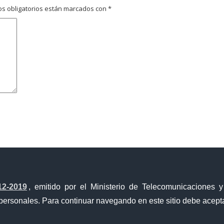
s obligatorios están marcados con
*
avegador para la próxima vez que comente.
12-2019
, emitido por el Ministerio de Telecomunicaciones 
personales. Para continuar navegando en este sitio debe acepta
Ventanilla Única de Comercio Exterior