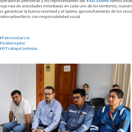
operadoras petroleras y los representantes del
#ARCERNNR
hemos estab
hoja ruta de actividades inmediatas en cada uno de los territorios, nuestr
es garantizar la buena vecindad y el óptimo aprovechamiento de los recu
hidrocarburiferos con responsabilidad social.
.
.
.
#PatricioGarcia
#Gobernador
#ElTrabajoContinúa