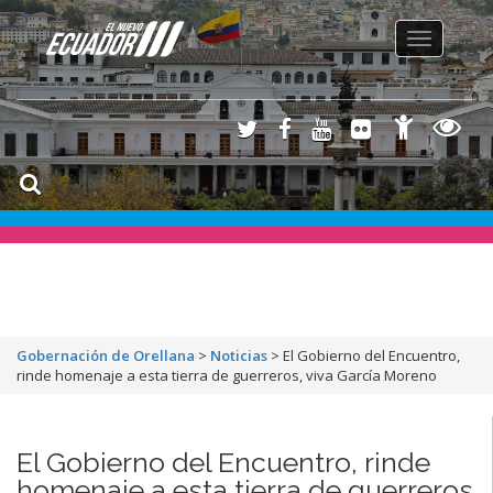
Toggle
navigation
Gobernación de Orellana
>
Noticias
>
El Gobierno del Encuentro,
rinde homenaje a esta tierra de guerreros, viva García Moreno
El Gobierno del Encuentro, rinde
homenaje a esta tierra de guerreros,