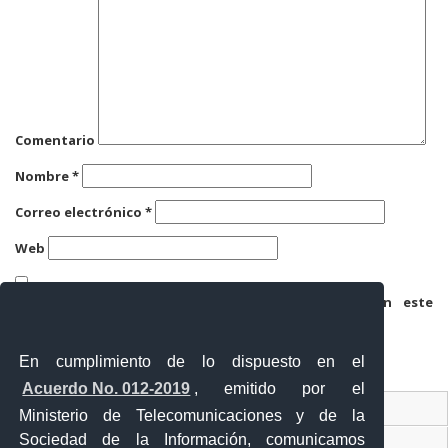
Comentario
Nombre
*
Correo electrónico
*
Web
Guarda mi nombre, correo electrónico y web en este
navegador para la próxima vez que comente.
En cumplimiento de lo dispuesto en el
Acuerdo No. 012-2019
, emitido por el
Contacto Ciudadano
Ministerio de Telecomunicaciones y de la
Sociedad de la Información, comunicamos
Ventanilla Única de Comercio Exterior