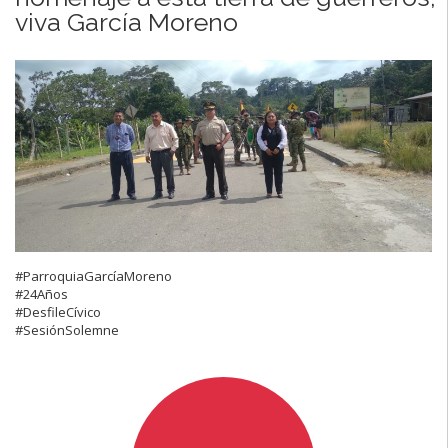
viva García Moreno
#ParroquiaGarcíaMoreno
#24Años
#DesfileCívico
#SesiónSolemne