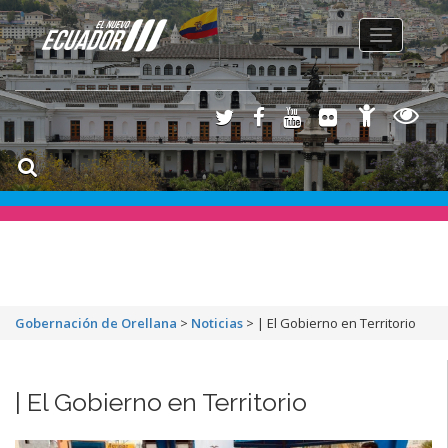
Toggle
navigation
Gobernación de Orellana
>
Noticias
>
| El Gobierno en Territorio
| El Gobierno en Territorio