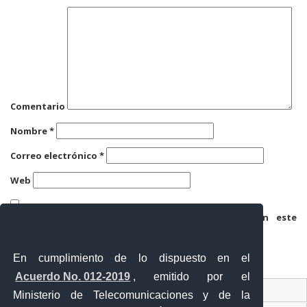
Comentario
Nombre
*
Correo electrónico
*
Web
Guarda mi nombre, correo electrónico y web en este
navegador para la próxima vez que comente.
En cumplimiento de lo dispuesto en el
Acuerdo No. 012-2019
, emitido por el
Contacto Ciudadano
Ministerio de Telecomunicaciones y de la