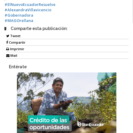
#ElNuevoEcuadorResuelve
#AlexandraVillavicencio
#Gobernadora
#MAGOrellana
Comparte esta publicación:
Tweet
Compartir
Imprimir
Mail
Entérate