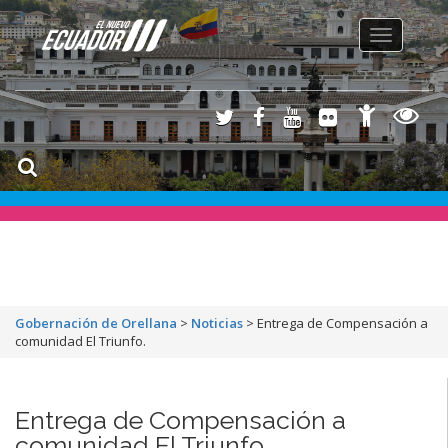
Toggle
navigation
Gobernación de Orellana
>
Noticias
>
Entrega de Compensación a
comunidad El Triunfo.
Entrega de Compensación a
comunidad El Triunfo.