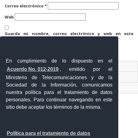
Correo electrónico
*
Web
Guarda mi nombre, correo electrónico y web en este
navegador para la próxima vez que comente.
En cumplimiento de lo dispuesto en el
Contacto Ciudadano
Acuerdo No. 012-2019
, emitido por el
Ventanilla Única de Comercio Exterior
Ministerio de Telecomunicaciones y de la
Sociedad de la Información, comunicamos
Sistema Nacional de Información (SNI)
nuestra política para el tratamiento de datos
personales. Para continuar navegando en este
sitio debe aceptar los términos de la misma.
Calle 12 de febrero y Vicente Rocafuerte
Orellana - Ecuador
Teléfono: 593-06 230-0646
Política para el tratamiento de datos