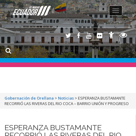
Toggle
navigation
Gobernación de Orellana
>
Noticias
>
ESPERANZA BUSTAMANTE
RECORRIÓ LAS RIVERAS DEL RIO COCA – BARRIO UNIÓN Y PROGRESO
ESPERANZA BUSTAMANTE
RECORRIÓ LAS RIVERAS DEL RIO