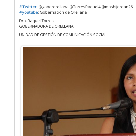
#
Twitter
: @goberorellana @TorresRaquel4 @mashijordan26
#
youtube
: Gobernación de Orellana
Dra. Raquel Torres
GOBERNADORA DE ORELLANA
UNIDAD DE GESTIÓN DE COMUNICACIÓN SOCIAL