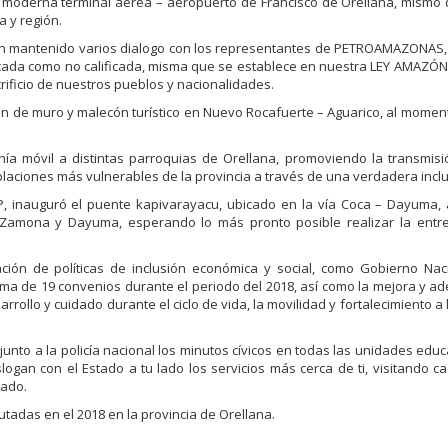
y moderna terminal aérea – aeropuerto de Francisco de Orellana, mismo
a y región.
han mantenido varios dialogo con los representantes de PETROAMAZONAS,
ificada como no calificada, misma que se establece en nuestra LEY AMAZÓN
acrificio de nuestros pueblos y nacionalidades.
ión de muro y malecón turístico en Nuevo Rocafuerte – Aguarico, al momen
ía móvil a distintas parroquias de Orellana, promoviendo la transmisi
laciones más vulnerables de la provincia a través de una verdadera inclus
, inauguró el puente kapivarayacu, ubicado en la vía Coca – Dayuma,
amona y Dayuma, esperando lo más pronto posible realizar la entreg
ión de políticas de inclusión económica y social, como Gobierno Nac
rma de 19 convenios durante el periodo del 2018, así como la mejora y a
rollo y cuidado durante el ciclo de vida, la movilidad y fortalecimiento a
unto a la policía nacional los minutos cívicos en todas las unidades educa
ogan con el Estado a tu lado los servicios más cerca de ti, visitando 
tado.
utadas en el 2018 en la provincia de Orellana.