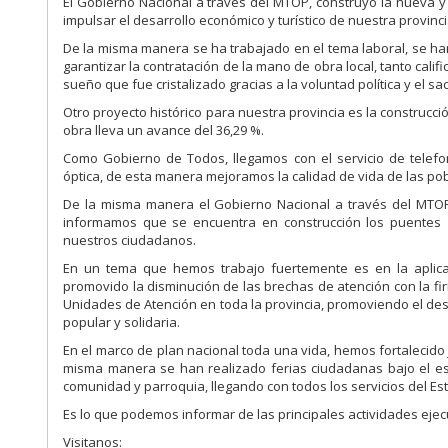
El Gobierno Nacional a través del MTOP, construyó la nueva 
impulsar el desarrollo económico y turístico de nuestra provinci
De la misma manera se ha trabajado en el tema laboral, se 
garantizar la contratación de la mano de obra local, tanto cal
sueño que fue cristalizado gracias a la voluntad política y el s
Otro proyecto histórico para nuestra provincia es la construcc
obra lleva un avance del 36,29 %.
Como Gobierno de Todos, llegamos con el servicio de telefon
óptica, de esta manera mejoramos la calidad de vida de las pob
De la misma manera el Gobierno Nacional a través del MTOP
informamos que se encuentra en construcción los puentes Z
nuestros ciudadanos.
En un tema que hemos trabajo fuertemente es en la aplicac
promovido la disminución de las brechas de atención con la fi
Unidades de Atención en toda la provincia, promoviendo el desar
popular y solidaria.
En el marco de plan nacional toda una vida, hemos fortalecido j
misma manera se han realizado ferias ciudadanas bajo el esl
comunidad y parroquia, llegando con todos los servicios del Es
Es lo que podemos informar de las principales actividades ejec
Visitanos: