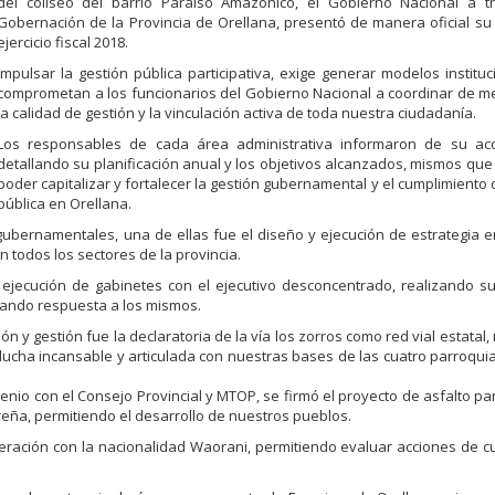
del coliseo del barrio Paraíso Amazónico, el Gobierno Nacional a t
Gobernación de la Provincia de Orellana, presentó de manera oficial su
ejercicio fiscal 2018.
Impulsar la gestión pública participativa, exige generar modelos institu
comprometan a los funcionarios del Gobierno Nacional a coordinar de 
la calidad de gestión y la vinculación activa de toda nuestra ciudadanía.
Los responsables de cada área administrativa informaron de su acc
detallando su planificación anual y los objetivos alcanzados, mismos que
poder capitalizar y fortalecer la gestión gubernamental y el cumplimiento d
pública en Orellana.
 gubernamentales, una de ellas fue el diseño y ejecución de estrategia 
todos los sectores de la provincia.
 ejecución de gabinetes con el ejecutivo desconcentrado, realizando su
 dando respuesta a los mismos.
n y gestión fue la declaratoria de la vía los zorros como red vial estatal
 lucha incansable y articulada con nuestras bases de las cuatro parroqu
enio con el Consejo Provincial y MTOP, se firmó el proyecto de asfalto par
greña, permitiendo el desarrollo de nuestros pueblos.
peración con la nacionalidad Waorani, permitiendo evaluar acciones de cu