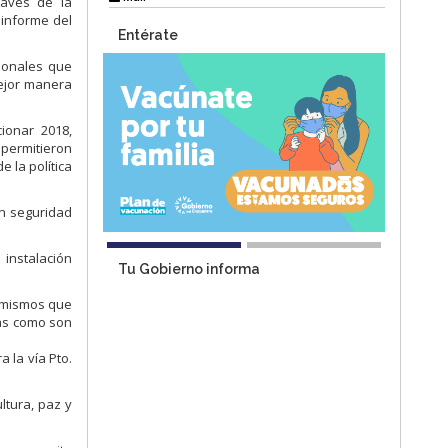
ravés de la
 informe del
Entérate
cionales que
mejor manera
ionar 2018,
 permitieron
e la política
en seguridad
 instalación
Tu Gobierno informa
, mismos que
ias como son
a la vía Pto.
ltura, paz y