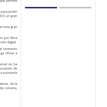
 que permite
 para poder
ICA, un gran
to esta gran
ón por fibra
ión digital.
 al momento
a oficial a
ional se ha
decuación de
 la economía
tivas, de la
cada comuna,