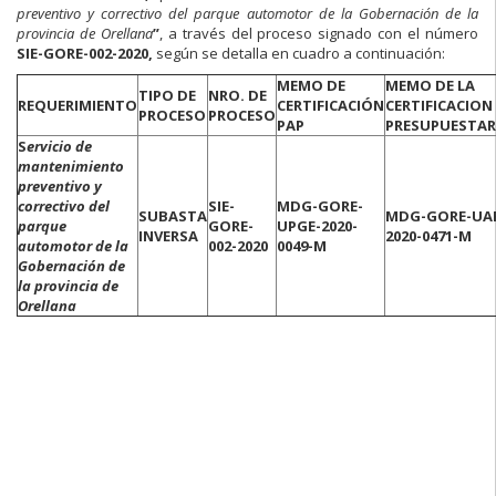
preventivo y correctivo del parque automotor de la Gobernación de la
provincia de Orellana
”
, a través del proceso signado con el número
SIE-GORE-002-2020,
según se detalla en cuadro a continuación:
MEMO DE
MEMO DE LA
TIPO DE
NRO. DE
REQUERIMIENTO
CERTIFICACIÓN
CERTIFICACION
PROCESO
PROCESO
PAP
PRESUPUESTAR
S
ervicio de
mantenimiento
preventivo y
correctivo del
SIE-
MDG-GORE-
SUBASTA
MDG-GORE-UA
parque
GORE-
UPGE-2020-
INVERSA
2020-0471-M
automotor de la
002-2020
0049-M
Gobernación de
la provincia de
Orellana