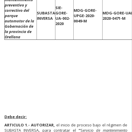
preventivo y
SIE-
correctivo del
MDG-GORE-
SUBASTA
GORE-
MDG-GORE-UA
parque
UPGE-2020-
INVERSA
UA-002-
2020-0471-M
automotor de la
0049-M
2020
Gobernación de
la provincia de
Orellana
Debe decir:
ARTICULO 1.-
AUTORIZAR,
el inicio de proceso bajo el régimen de
SUBASTA INVERSA
,
para contratar el
“
S
ervicio de mantenimiento