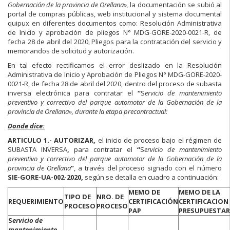
Gobernación de la provincia de Orellana»,
la documentación se subió al
portal de compras públicas, web institucional y sistema documental
quipux en diferentes documentos como: Resolución Administrativa
de Inicio y aprobación de pliegos N° MDG-GORE-2020-0021-R, de
fecha 28 de abril del 2020, Pliegos para la contratación del servicio y
memorandos de solicitud y autorización.
En tal efecto rectificamos el error deslizado en la Resolución
Administrativa de Inicio y Aprobación de Pliegos N° MDG-GORE-2020-
0021-R, de fecha 28 de abril del 2020, dentro del proceso de subasta
inversa electrónica para contratar el
“
S
ervicio de mantenimiento
preventivo y correctivo del parque automotor de la Gobernación de la
provincia de Orellana», durante la etapa precontractual:
Donde dice:
ARTICULO 1.-
AUTORIZAR,
el inicio de proceso bajo el régimen de
SUBASTA INVERSA
,
para contratar el
“
S
ervicio de mantenimiento
preventivo y correctivo del parque automotor de la Gobernación de la
provincia de Orellana
”
, a través del proceso signado con el número
SIE-GORE-UA-002-2020,
según se detalla en cuadro a continuación:
MEMO DE
MEMO DE LA
TIPO DE
NRO. DE
REQUERIMIENTO
CERTIFICACIÓN
CERTIFICACION
PROCESO
PROCESO
PAP
PRESUPUESTAR
S
ervicio de
mantenimiento