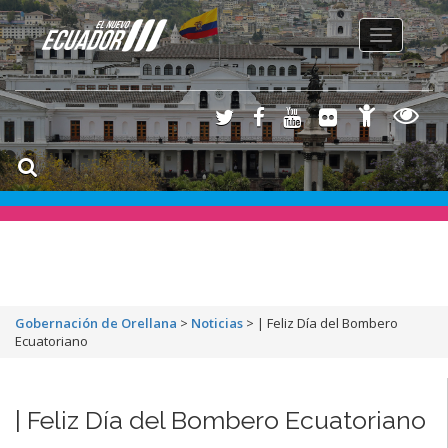
Toggle
navigation
Gobernación de Orellana
>
Noticias
>
| Feliz Día del Bombero
Ecuatoriano
| Feliz Día del Bombero Ecuatoriano