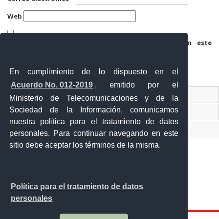
Web
Guarda mi nombre, correo electrónico y web en este
navegador para la próxima vez que comente.
En cumplimiento de lo dispuesto en el
Acuerdo No. 012-2019
, emitido por el
Contacto Ciudadano
Ministerio de Telecomunicaciones y de la
Sociedad de la Información, comunicamos
Ventanilla Única de Comercio Exterior
nuestra política para el tratamiento de datos
Sistema Nacional de Información (SNI)
personales. Para continuar navegando en este
sitio debe aceptar los términos de la misma.
Calle 12 de febrero y Vicente Rocafuerte
Política para el tratamiento de datos
Orellana - Ecuador
personales
Teléfono: 593-06 230-0646