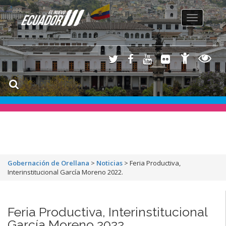
Toggle
navigation
Gobernación de Orellana
>
Noticias
>
Feria Productiva,
Interinstitucional García Moreno 2022.
Feria Productiva, Interinstitucional
García Moreno 2022.