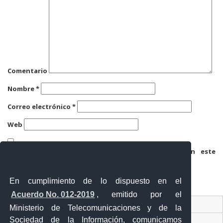
Comentario
Nombre
*
Correo electrónico
*
Web
Guarda mi nombre, correo electrónico y web en este
navegador para la próxima vez que comente.
En cumplimiento de lo dispuesto en el
Acuerdo No. 012-2019
, emitido por el
Contacto Ciudadano
Ministerio de Telecomunicaciones y de la
Sociedad de la Información, comunicamos
Ventanilla Única de Comercio Exterior