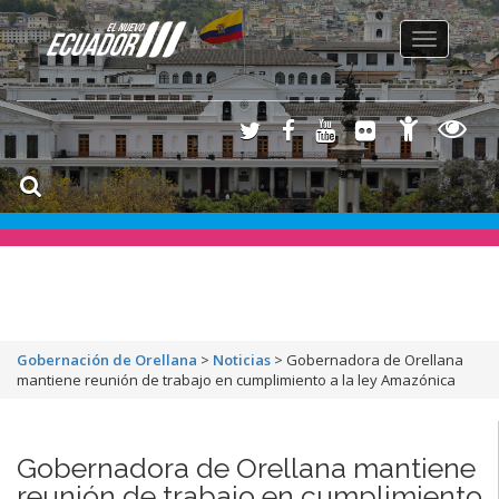
Toggle
navigation
Gobernación de Orellana
>
Noticias
>
Gobernadora de Orellana
mantiene reunión de trabajo en cumplimiento a la ley Amazónica
Gobernadora de Orellana mantiene
reunión de trabajo en cumplimiento