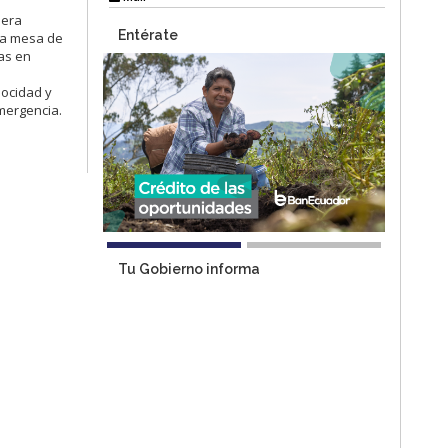
nera
Entérate
 la mesa de
mas en
locidad y
mergencia.
Tu Gobierno informa