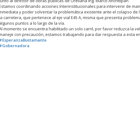
junto al director de obras públicas de Orellana Ing. Marco Anchitipan.
Estamos coordinando acciones ínterinstitucionales para intervenir de ma
inmediata y poder solventar la problemática existente ante el colapso de
la carretera, que pertenece al eje vial E45 A, misma que presenta proble
algunos puntos a lo largo de la vía.
Al momento se encuentra habilitado un solo carril, por favor reduzca la ve
maneje con precaución, estamos trabajando para dar respuesta a esta e
#EsperanzaBustamante
#Gobernadora