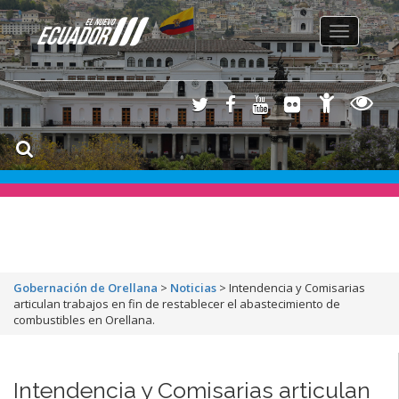
Toggle
navigation
Gobernación de Orellana
>
Noticias
>
Intendencia y Comisarias
articulan trabajos en fin de restablecer el abastecimiento de
combustibles en Orellana.
Intendencia y Comisarias articulan