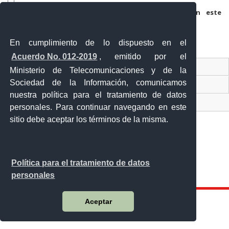
Guarda mi nombre, correo electrónico y web en este
navegador para la próxima vez que comente.
En cumplimiento de lo dispuesto en el
Acuerdo No. 012-2019
, emitido por el
Contacto Ciudadano
Ministerio de Telecomunicaciones y de la
Sociedad de la Información, comunicamos
Ventanilla Única de Comercio Exterior
nuestra política para el tratamiento de datos
Sistema Nacional de Información (SNI)
personales. Para continuar navegando en este
sitio debe aceptar los términos de la misma.
Calle 12 de febrero y Vicente Rocafuerte
Política para el tratamiento de datos
Orellana - Ecuador
personales
Teléfono: 593-06 230-0646
Aceptar