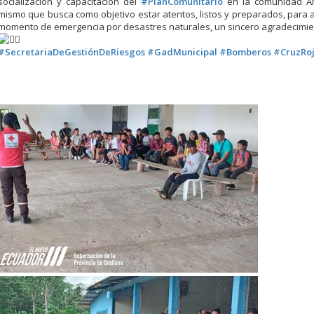
socialización y capacitación del
#PlanComunitario
en la comunidad A
mismo que busca como objetivo estar atentos, listos y preparados, para 
momento de emergencia por desastres naturales, un sincero agradecimien
#SecretariaDeGestiónDeRiesgos
#GadMunicipal
#Bomberos
#CruzRo