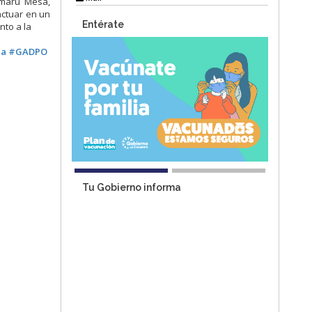
maru Mesa,
actuar en un
Entérate
to a la
ja
#GADPO
Tu Gobierno informa