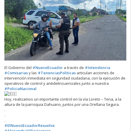
El Gobierno del
#NuevoEcuador
a través de
#Intendencia
#Comisarias
y las
#TenenciasPoliticas
articulan acciones de
intervención inmediata en seguridad ciudadana, con la ejecución de
operativos de control y antidelincuenciales junto a nuestra
#PoliciaNacional
Hoy, realizamos un importante control en la vía Loreto – Tena, a la
altura de la parroquia Dahuano, juntos por una Orellana Segura.
.
.
.
#ElNuevoEcuadorResuelve
#AlexandraVillavicencio