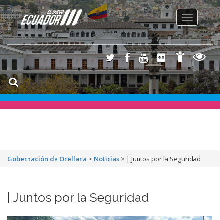
Toggle
navigation
Gobernación de Orellana
>
Noticias
>
| Juntos por la Seguridad
| Juntos por la Seguridad