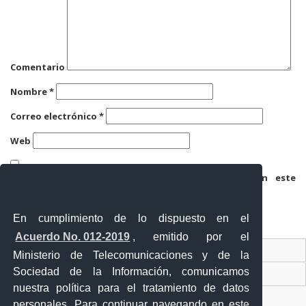
Comentario
Nombre
*
Correo electrónico
*
Web
Guarda mi nombre, correo electrónico y web en este
navegador para la próxima vez que comente.
En cumplimiento de lo dispuesto en el
Acuerdo No. 012-2019
, emitido por el
Contacto Ciudadano
Ministerio de Telecomunicaciones y de la
Sociedad de la Información, comunicamos
Ventanilla Única de Comercio Exterior
nuestra política para el tratamiento de datos
Sistema Nacional de Información (SNI)
personales. Para continuar navegando en este