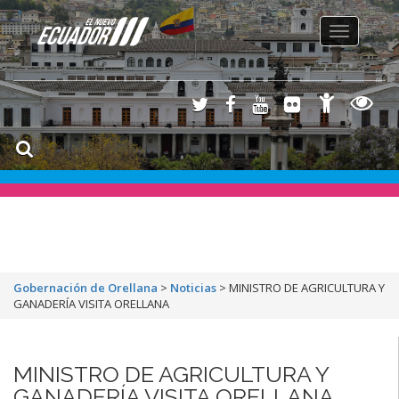
Toggle
navigation
Gobernación de Orellana
>
Noticias
>
MINISTRO DE AGRICULTURA Y
GANADERÍA VISITA ORELLANA
MINISTRO DE AGRICULTURA Y
GANADERÍA VISITA ORELLANA