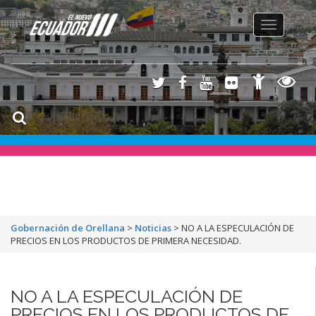
Toggle
navigation
Gobernación de Orellana
>
Noticias
>
NO A LA ESPECULACIÓN DE
PRECIOS EN LOS PRODUCTOS DE PRIMERA NECESIDAD.
NO A LA ESPECULACIÓN DE
PRECIOS EN LOS PRODUCTOS DE