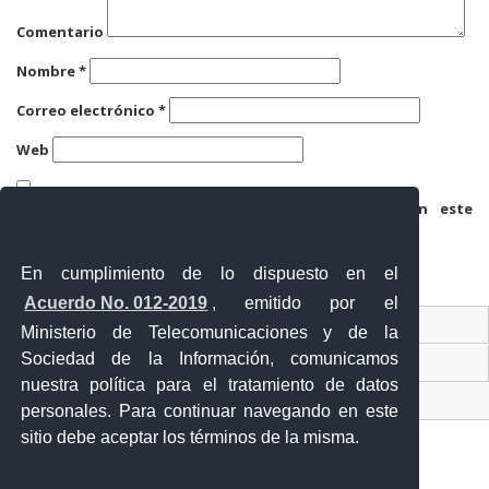
Comentario
Nombre
*
Correo electrónico
*
Web
Guarda mi nombre, correo electrónico y web en este
navegador para la próxima vez que comente.
En cumplimiento de lo dispuesto en el
Acuerdo No. 012-2019
, emitido por el
Contacto Ciudadano
Ministerio de Telecomunicaciones y de la
Sociedad de la Información, comunicamos
Ventanilla Única de Comercio Exterior
nuestra política para el tratamiento de datos
Sistema Nacional de Información (SNI)
personales. Para continuar navegando en este
sitio debe aceptar los términos de la misma.