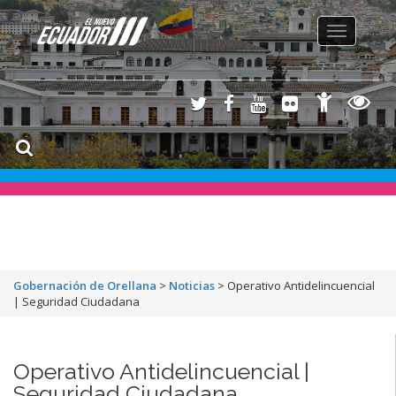
Toggle
navigation
Gobernación de Orellana
>
Noticias
>
Operativo Antidelincuencial
| Seguridad Ciudadana
Operativo Antidelincuencial |
Seguridad Ciudadana