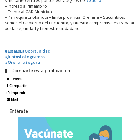
simultáneo en tres puntos estratégicos de
#Sacha
–
Ingreso a Pimampiro
–
Frente al GAD Municipal
–
Parroquia Enokanqui – límite provincial Orellana – Sucumbíos.
Somos el Gobierno del Encuentro, y nuestro compromiso es trabajar
por la seguridad y bienestar ciudadano.
.
.
.
#EstaEsLaOportunidad
#JuntosLoLogramos
#OrellanaSegura
Comparte esta publicación:
Tweet
Compartir
Imprimir
Mail
Entérate