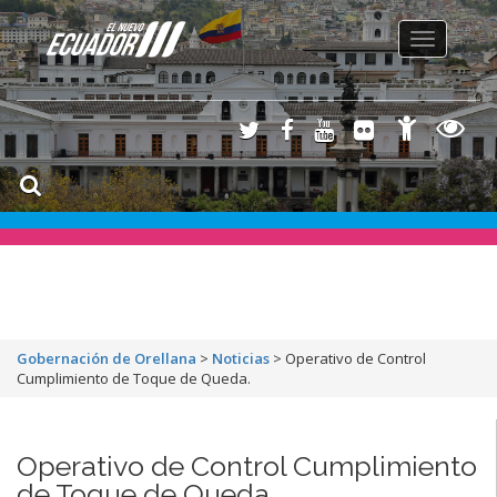
Toggle
navigation
Gobernación de Orellana
>
Noticias
>
Operativo de Control
Cumplimiento de Toque de Queda.
Operativo de Control Cumplimiento
de Toque de Queda.