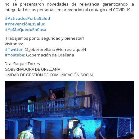
no se presentaron novedades de relevancia garantizando la
integridad de las personas en prevención al contagio del COVID-19.
#
ActivadosPorLaSalud
#
PrevenciónEsSalud
#
YoMeQuedoEnCasa
¡Trabajamos por tu seguridad y bienestar!
Visítanos:
#
Twitter
: @goberorellana @torresraquel4
#
Youtube
: Gobernación de Orellana
Dra. Raquel Torres
GOBERNADORA DE ORELLANA
UNIDAD DE GESTIÓN DE COMUNICACIÓN SOCIAL