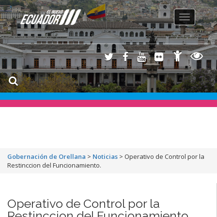
Toggle
navigation
Gobernación de Orellana
>
Noticias
>
Operativo de Control por la
Restinccion del Funcionamiento.
Operativo de Control por la
Restinccion del Funcionamiento.