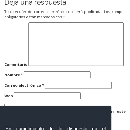
Deja una respuesta
Tu dirección de correo electrónico no será publicada.
Los campos
obligatorios están marcados con
*
Comentario
Nombre
*
Correo electrónico
*
Web
Guarda mi nombre, correo electrónico y web en este
navegador para la próxima vez que comente.
En cumplimiento de lo dispuesto en el