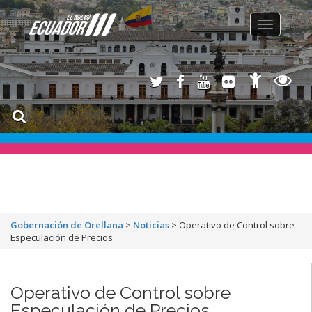
Toggle
navigation
Gobernación de Orellana
>
Noticias
>
Operativo de Control sobre
Especulación de Precios.
Operativo de Control sobre
Especulación de Precios.