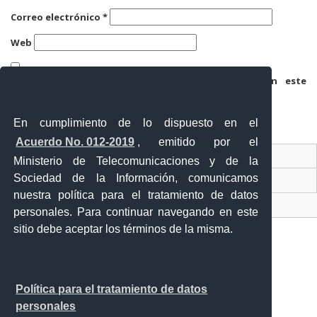
Correo electrónico
*
Web
Guarda mi nombre, correo electrónico y web en este
navegador para la próxima vez que comente.
En cumplimiento de lo dispuesto en el
Acuerdo No. 012-2019
, emitido por el
Contacto Ciudadano
Ministerio de Telecomunicaciones y de la
Sociedad de la Información, comunicamos
Ventanilla Única de Comercio Exterior
nuestra política para el tratamiento de datos
Sistema Nacional de Información (SNI)
personales. Para continuar navegando en este
sitio debe aceptar los términos de la misma.
Calle 12 de febrero y Vicente Rocafuerte
Política para el tratamiento de datos
Orellana - Ecuador
personales
Teléfono: 593-06 230-0646