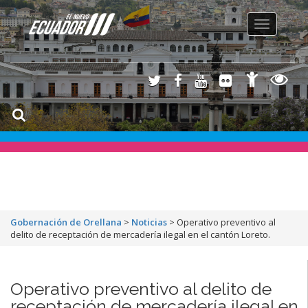
Toggle
navigation
Gobernación de Orellana
>
Noticias
>
Operativo preventivo al
delito de receptación de mercadería ilegal en el cantón Loreto.
Operativo preventivo al delito de
receptación de mercadería ilegal en