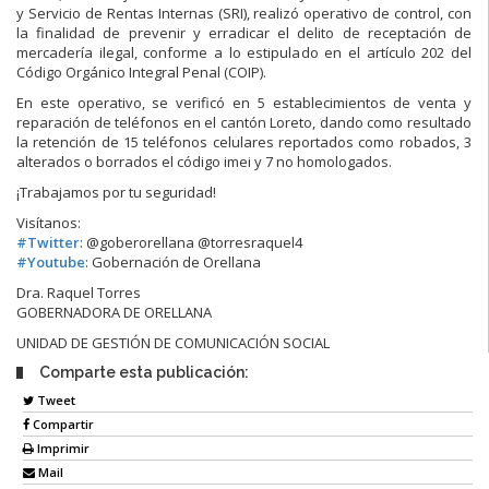
y Servicio de Rentas Internas (SRI), realizó operativo de control, con
la finalidad de prevenir y erradicar el delito de receptación de
mercadería ilegal, conforme a lo estipulado en el artículo 202 del
Código Orgánico Integral Penal (COIP).
En este operativo, se verificó en 5 establecimientos de venta y
re
paración de teléfonos en el cantón Loreto, dando como resultado
la retención de 15 teléfonos celulares reportados como robados, 3
alterados o borrados el código imei y 7 no homologados.
¡Trabajamos por tu seguridad!
Visítanos:
#
Twitter
: @goberorellana @torresraquel4
#
Youtube
: Gobernación de Orellana
Dra. Raquel Torres
GOBERNADORA DE ORELLANA
UNIDAD DE GESTIÓN DE COMUNICACIÓN SOCIAL
Comparte esta publicación:
Tweet
Compartir
Imprimir
Mail