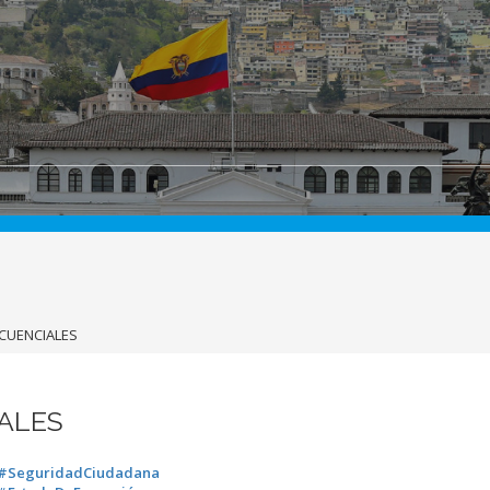
CUENCIALES
ALES
#SeguridadCiudadana