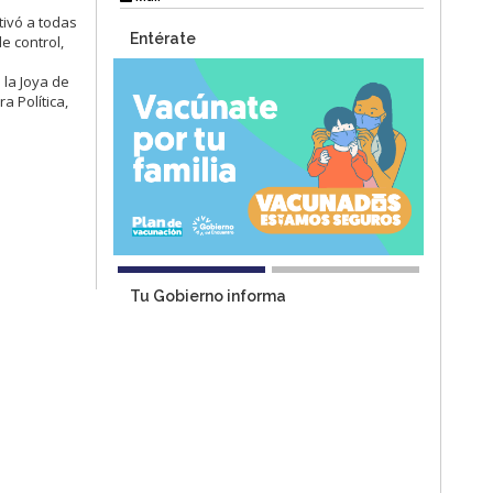
ctivó a todas
Entérate
e control,
 la Joya de
a Política,
Tu Gobierno informa