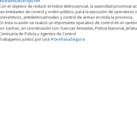
#EstadoDeExcepción
Con el objetivo de reducir el índice delincuencial, la autoridad provincial a
las entidades de control y orden público, para la ejecución de operativos d
preventivos, antidelincuenciales y control de armas en toda la provincia.
En esta ocasión se realizó un importante operativo de control en el cantón
los Sachas, en coordinación con: Fuerzas Armadas, Policía Nacional, Jefatur
Comisaría de Policía y Agentes de Control
Trabajamos juntos por una
#OrellanaSegura
.