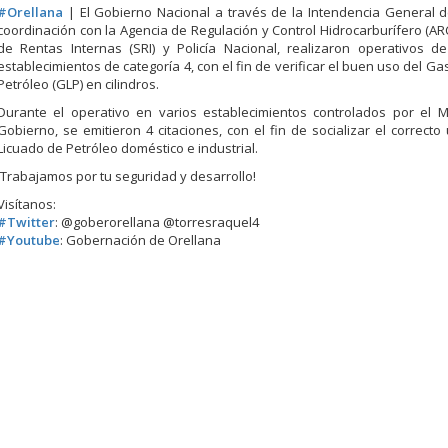
#
Orellana
| El Gobierno Nacional a través de la Intendencia General d
coordinación con la Agencia de Regulación y Control Hidrocarburífero (ARC
de Rentas Internas (SRI) y Policía Nacional, realizaron operativos d
establecimientos de categoría 4, con el fin de verificar el buen uso del Ga
Petróleo (GLP) en cilindros.
Durante el operativo en varios establecimientos controlados por el M
Gob
ierno, se emitieron 4 citaciones, con el fin de socializar el correct
Licuado de Petróleo doméstico e industrial.
¡Trabajamos por tu seguridad y desarrollo!
Visítanos:
#
Twitter
: @goberorellana @torresraquel4
#
Youtube
: Gobernación de Orellana