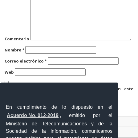
Comentario
Nombre
*
Correo electrónico
*
Web
Guarda mi nombre, correo electrónico y web en este
navegador para la próxima vez que comente.
En cumplimiento de lo dispuesto en el
Acuerdo No. 012-2019
, emitido por el
Contacto Ciudadano
Ministerio de Telecomunicaciones y de la
Sociedad de la Información, comunicamos
Ventanilla Única de Comercio Exterior