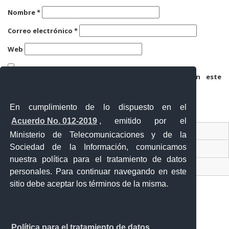
Nombre
*
Correo electrónico
*
Web
Guarda mi nombre, correo electrónico y web en este
navegador para la próxima vez que comente.
En cumplimiento de lo dispuesto en el
Acuerdo No. 012-2019
, emitido por el
Contacto Ciudadano
Ministerio de Telecomunicaciones y de la
Sociedad de la Información, comunicamos
Ventanilla Única de Comercio Exterior
nuestra política para el tratamiento de datos
Sistema Nacional de Información (SNI)
personales. Para continuar navegando en este
sitio debe aceptar los términos de la misma.
Calle 12 de febrero y Vicente Rocafuerte
Política para el tratamiento de datos