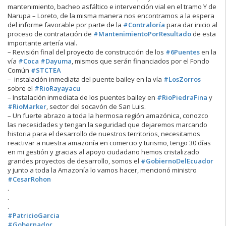
mantenimiento, bacheo asfáltico e intervención vial en el tramo Y de
Narupa – Loreto, de la misma manera nos encontramos a la espera
del informe favorable por parte de la
#Contraloría
para dar inicio al
proceso de contratación de
#MantenimientoPorResultado
de esta
importante artería vial.
– Revisión final del proyecto de construcción de los
#6Puentes
en la
vía
#Coca
#Dayuma
, mismos que serán financiados por el Fondo
Común
#STCTEA
– instalación inmediata del puente bailey en la vía
#LosZorros
sobre el
#RioRayayacu
– Instalación inmediata de los puentes bailey en
#RioPiedraFina
y
#RioMarker
, sector del socavón de San Luis.
– Un fuerte abrazo a toda la hermosa región amazónica, conozco
las necesidades y tengan la seguridad que dejaremos marcando
historia para el desarrollo de nuestros territorios, necesitamos
reactivar a nuestra amazonía en comercio y turismo, tengo 30 días
en mi gestión y gracias al apoyo ciudadano hemos cristalizado
grandes proyectos de desarrollo, somos el
#GobiernoDelEcuador
y junto a toda la Amazonía lo vamos hacer, mencionó ministro
#CesarRohon
.
.
.
#PatricioGarcia
#Gobernador