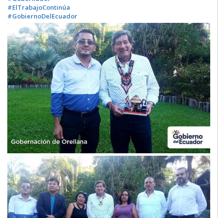
#ElTrabajoContinúa
#GobiernoDelEcuador