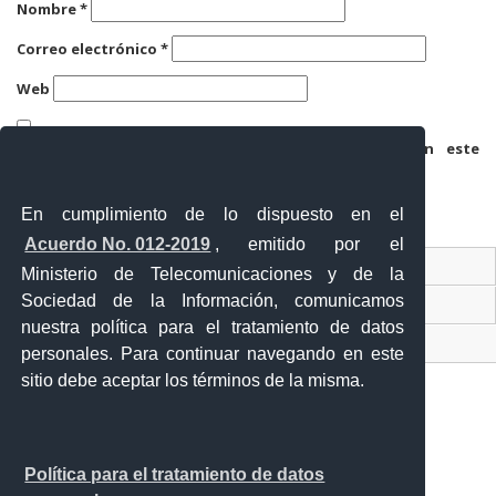
Nombre
*
Correo electrónico
*
Web
Guarda mi nombre, correo electrónico y web en este
navegador para la próxima vez que comente.
En cumplimiento de lo dispuesto en el
Acuerdo No. 012-2019
, emitido por el
Contacto Ciudadano
Ministerio de Telecomunicaciones y de la
Sociedad de la Información, comunicamos
Ventanilla Única de Comercio Exterior
nuestra política para el tratamiento de datos
Sistema Nacional de Información (SNI)
personales. Para continuar navegando en este
sitio debe aceptar los términos de la misma.
Calle 12 de febrero y Vicente Rocafuerte
Política para el tratamiento de datos
Orellana - Ecuador