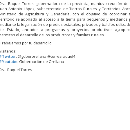
Dra. Raquel Torres, gobernadora de la provincia, mantuvo reunión de 
Juan Antonio López, subsecretario de Tierras Rurales y Territorios Ance
Ministerio de Agricultura y Ganadería, con el objetivo de coordinar 
territorio relacionado al acceso a la tierra para pequeños y medianos
mediante la legalización de predios estatales, privados y baldíos utilizad
del Estado, anclados a programas y pro
yectos productivos agropec
permitan el desarrollo de los productores y familias rurales.
¡Trabajamos por tu desarrollo!
Visítanos:
#
Twitter
: @goberorellana @torresraquel4
#
Youtube
: Gobernación de Orellana
Dra. Raquel Torres