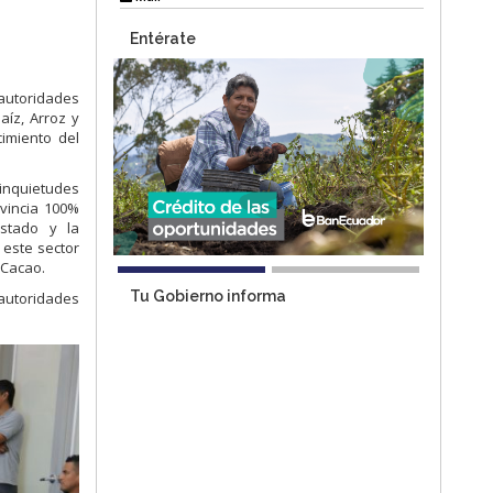
Entérate
 autoridades
aíz, Arroz y
cimiento del
inquietudes
ovincia 100%
Estado y la
 este sector
 Cacao.
Tu Gobierno informa
 autoridades