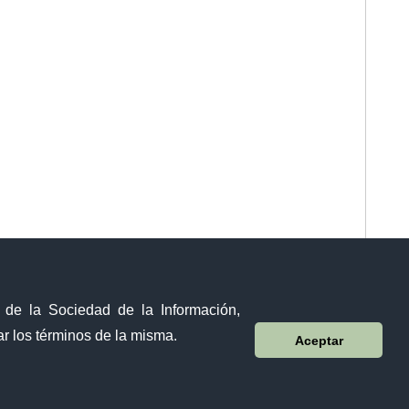
y de la Sociedad de la Información,
r los términos de la misma.
Aceptar
Sistema Nacional de Información (SNI)
Calle 12 de febrero y Vicente Rocafuerte
Orellana - Ecuador