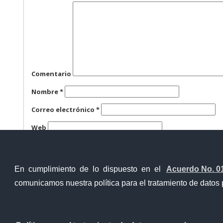
Comentario
Nombre
*
Correo electrónico
*
Web
Guarda mi nombre, correo electrónico y web en este n
En cumplimiento de lo dispuesto en el
Acuerdo No. 0
comunicamos nuestra política para el tratamiento de datos 
Contacto Ciudadano