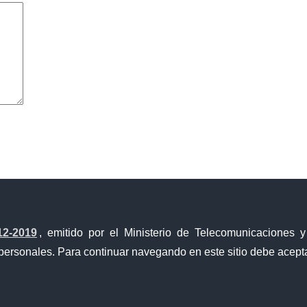
avegador para la próxima vez que comente.
12-2019
, emitido por el Ministerio de Telecomunicaciones 
personales. Para continuar navegando en este sitio debe acepta
Ventanilla Única de Comercio Exterior