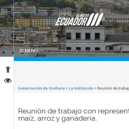
MENÚ
Gobernación de Orellana
>
La Institución
>
Reunión de trabaj
Reunión de trabajo con represent
maíz, arroz y ganadería.