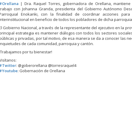
#
Orellana
| Dra. Raquel Torres, gobernadora de Orellana, mantiene
trabajo con Johanna Granda, presidenta del Gobierno Autónomo Desc
Parroquial Enokanki, con la finalidad de coordinar acciones para
interinstitucional en beneficio de todos los pobladores de dicha parroquia
El Gobierno Nacional, a través de la representante del ejecutivo en la pro
principal estrategia es mantener diálogos con todos los sec
tores social
públicas y privadas, por tal motivo, de esa manera se da a conocer las n
inquietudes de cada comunidad, parroquia y cantón.
¡Trabajamos por tu bienestar!
Visítanos:
#
Twitter
: @goberorellana @torresraquel4
#
Youtube
: Gobernación de Orellana