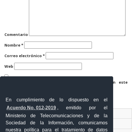
Comentario
Nombre
*
Correo electrónico
*
Web
Guarda mi nombre, correo electrónico y web en este
navegador para la próxima vez que comente.
En cumplimiento de lo dispuesto en el
Acuerdo No. 012-2019
, emitido por el
Contacto Ciudadano
Ministerio de Telecomunicaciones y de la
Sociedad de la Información, comunicamos
Ventanilla Única de Comercio Exterior
nuestra política para el tratamiento de datos