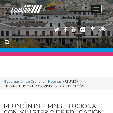
Toggle
navigation
Gobernación de Orellana
>
Noticias
>
REUNIÓN
INTERINSTITUCIONAL CON MINISTERIO DE EDUCACIÓN
REUNIÓN INTERINSTITUCIONAL
CON MINISTERIO DE EDUCACIÓN