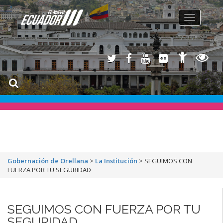
Toggle
navigation
Gobernación de Orellana
>
La Institución
>
SEGUIMOS CON
FUERZA POR TU SEGURIDAD
SEGUIMOS CON FUERZA POR TU
SEGURIDAD