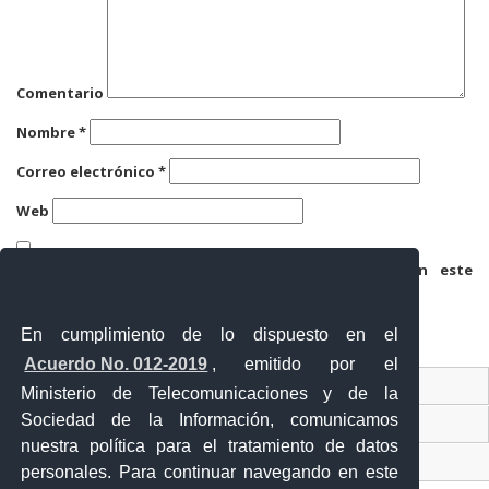
Comentario
Nombre
*
Correo electrónico
*
Web
Guarda mi nombre, correo electrónico y web en este
navegador para la próxima vez que comente.
En cumplimiento de lo dispuesto en el
Acuerdo No. 012-2019
, emitido por el
Contacto Ciudadano
Ministerio de Telecomunicaciones y de la
Sociedad de la Información, comunicamos
Ventanilla Única de Comercio Exterior
nuestra política para el tratamiento de datos
Sistema Nacional de Información (SNI)
personales. Para continuar navegando en este