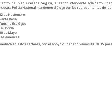
Dentro del plan Orellana Segura, el señor intendente Adalberto Chan
nuestra Policia Nacional mantienen diálogo con los representantes de los
12 de Noviembre
Santa Rosa
Turismo Ecológico
La Florida
20 de Mayo
Las Américas
nmediata en estos sectores, con el apoyo ciudadano vamos #JUNTOS por l