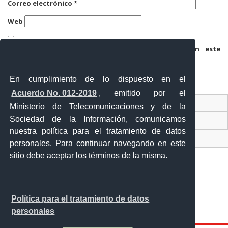
Correo electrónico
*
Web
Guarda mi nombre, correo electrónico y web en este
navegador para la próxima vez que comente.
En cumplimiento de lo dispuesto en el
Acuerdo No. 012-2019
, emitido por el
Contacto Ciudadano
Ministerio de Telecomunicaciones y de la
Sociedad de la Información, comunicamos
Ventanilla Única de Comercio Exterior
nuestra política para el tratamiento de datos
Sistema Nacional de Información (SNI)
personales. Para continuar navegando en este
sitio debe aceptar los términos de la misma.
Calle 12 de febrero y Vicente Rocafuerte
Política para el tratamiento de datos
Orellana - Ecuador
personales
Teléfono: 593-06 230-0646