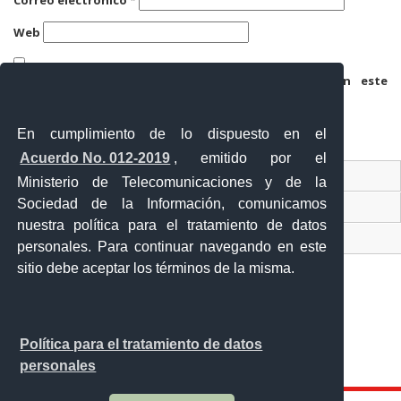
Correo electrónico
*
Web
Guarda mi nombre, correo electrónico y web en este
navegador para la próxima vez que comente.
En cumplimiento de lo dispuesto en el
Acuerdo No. 012-2019
, emitido por el
Contacto Ciudadano
Ministerio de Telecomunicaciones y de la
Sociedad de la Información, comunicamos
Ventanilla Única de Comercio Exterior
nuestra política para el tratamiento de datos
Sistema Nacional de Información (SNI)
personales. Para continuar navegando en este
sitio debe aceptar los términos de la misma.
Calle 12 de febrero y Vicente Rocafuerte
Política para el tratamiento de datos
Orellana - Ecuador
personales
Teléfono: 593-06 230-0646