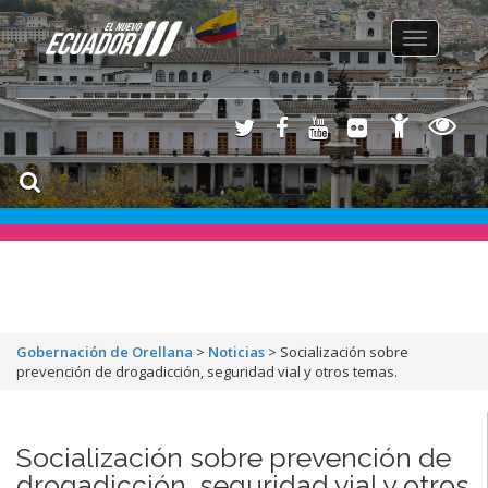
Toggle
navigation
Gobernación de Orellana
>
Noticias
>
Socialización sobre
prevención de drogadicción, seguridad vial y otros temas.
Socialización sobre prevención de
drogadicción, seguridad vial y otros