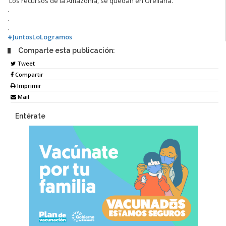
Los recursos de la Amazonía, se quedan en Orellana.
.
.
.
#JuntosLoLogramos
Comparte esta publicación:
Tweet
Compartir
Imprimir
Mail
Entérate