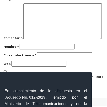
Comentario
Nombre
*
Correo electrónico
*
Web
Guarda mi nombre, correo electrónico y web en este
navegador para la próxima vez que comente.
En cumplimiento de lo dispuesto en el
Acuerdo No. 012-2019
, emitido por el
Contacto Ciudadano
Ministerio de Telecomunicaciones y de la