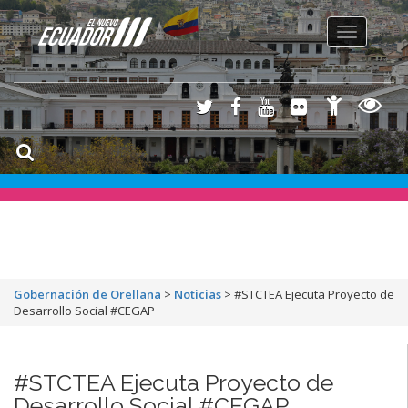
Toggle
navigation
Gobernación de Orellana
>
Noticias
>
#STCTEA Ejecuta Proyecto de
Desarrollo Social #CEGAP
#STCTEA Ejecuta Proyecto de
Desarrollo Social #CEGAP