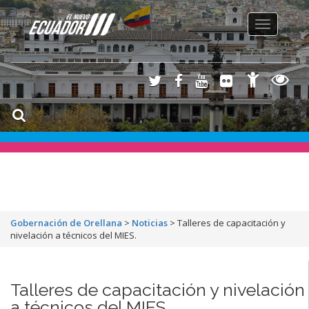
Toggle
navigation
Gobernación de Orellana
>
Noticias
>
Talleres de capacitación y
nivelación a técnicos del MIES.
Talleres de capacitación y nivelación
a técnicos del MIES.