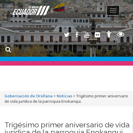
Toggle
navigation
Gobernación de Orellana
>
Noticias
>
Trigésimo primer aniversario
de vida jurídica de la parroquia Enokanqui.
Trigésimo primer aniversario de vida
jurídica de la parroquia Enokanqui.