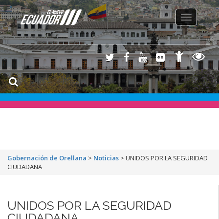
Toggle
navigation
Gobernación de Orellana
>
Noticias
>
UNIDOS POR LA SEGURIDAD
CIUDADANA
UNIDOS POR LA SEGURIDAD
CIUDADANA