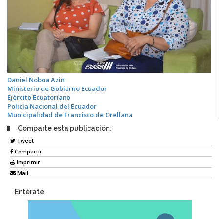
Daniel Noboa Azin
Ministerio de Gobierno Ecuador
Ejército Ecuatoriano
Policía Nacional del Ecuador
Municipalidad de Francisco de Orellana
Comparte esta publicación:
Tweet
Compartir
Imprimir
Mail
Entérate