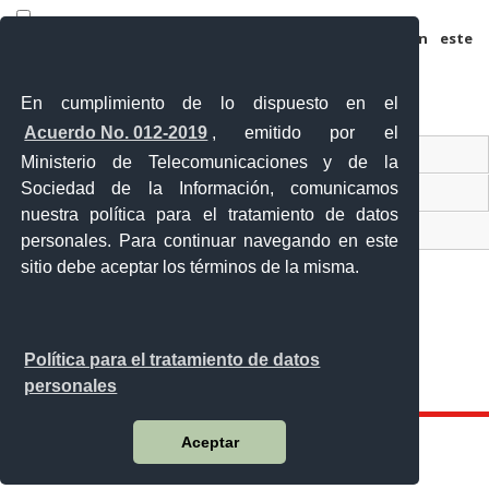
Guarda mi nombre, correo electrónico y web en este
navegador para la próxima vez que comente.
En cumplimiento de lo dispuesto en el
Acuerdo No. 012-2019
, emitido por el
Contacto Ciudadano
Ministerio de Telecomunicaciones y de la
Sociedad de la Información, comunicamos
Ventanilla Única de Comercio Exterior
nuestra política para el tratamiento de datos
Sistema Nacional de Información (SNI)
personales. Para continuar navegando en este
sitio debe aceptar los términos de la misma.
Calle 12 de febrero y Vicente Rocafuerte
Política para el tratamiento de datos
Orellana - Ecuador
personales
Teléfono: 593-06 230-0646
Aceptar