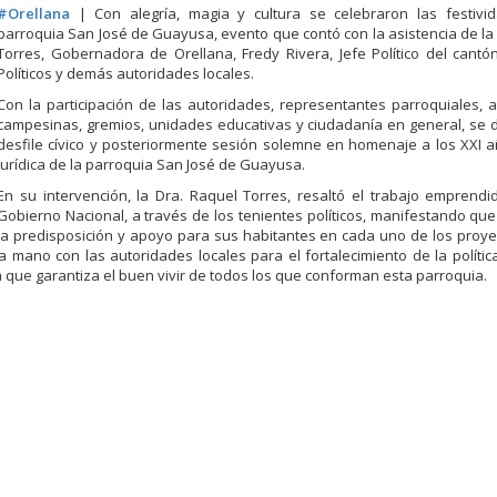
#
Orellana
| Con alegría, magia y cultura se celebraron las festivi
parroquia San José de Guayusa, evento que contó con la asistencia de la
Torres, Gobernadora de Orellana, Fredy Rivera, Jefe Político del cantó
Políticos y demás autoridades locales.
Con la participación de las autoridades, representantes parroquiales, 
campesinas, gremios, unidades educativas y ciudadanía en general, se 
desfile cívico y posteriormente sesión solemne en homenaje a los XXI 
Jurídica de la parroquia San José de Guayusa.
En su intervención, la Dra. Raquel Torres, resaltó el trabajo emprend
Gobierno Nacional, a través de los tenientes políticos, manifestando que
la predisposición y apoyo para sus habitantes en cada uno de los proy
 mano con las autoridades locales para el fortalecimiento de la polític
a que garantiza el buen vivir de todos los que conforman esta parroquia.