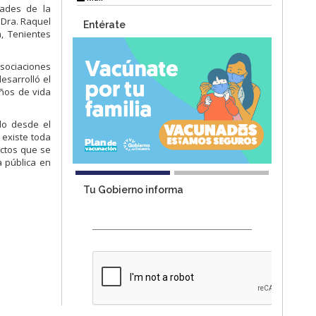
dades de la
 Dra. Raquel
Entérate
n, Tenientes
asociaciones
desarrolló
el
años de vida
ido desde el
 existe toda
ectos que se
a pública en
Tu Gobierno informa